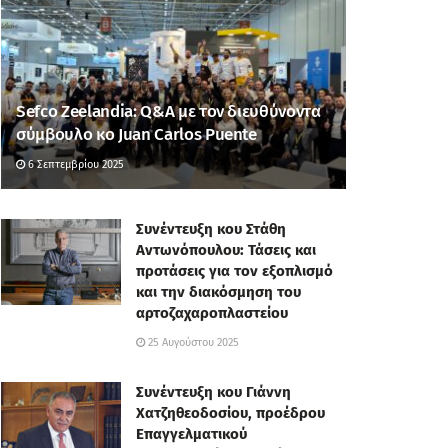
Sefco Zeelandia: Q&A με τον διευθύνοντα
σύμβουλο κο Juan Carlos Puente
6 Σεπτεμβρίου 2025
Συνέντευξη κου Στάθη
Αντωνόπουλου: Τάσεις και
προτάσεις για τον εξοπλισμό
και την διακόσμηση του
αρτοζαχαροπλαστείου
25 Αυγούστου 2025
Συνέντευξη κου Γιάννη
Χατζηθεοδοσίου, πρoέδρου
Επαγγελματικού