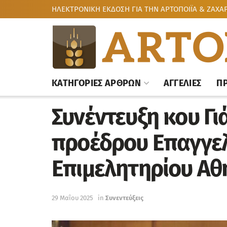
ΗΛΕΚΤΡΟΝΙΚΗ ΕΚΔΟΣΗ ΓΙΑ ΤΗΝ ΑΡΤΟΠΟΙΪΑ & ΖΑΧΑ
KΑΤΗΓΟΡΙΕΣ ΑΡΘΡΩΝ
ΑΓΓΕΛΙΕΣ
Π
Συνέντευξη κου Γι
πρoέδρου Επαγγε
Επιμελητηρίου Αθ
29 Μαΐου 2025
in
Συνεντεύξεις