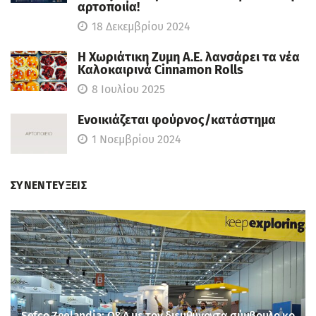
αρτοποιία!
18 Δεκεμβρίου 2024
Η Χωριάτικη Ζυμη Α.Ε. λανσάρει τα νέα
Καλοκαιρινά Cinnamon Rolls
8 Ιουλίου 2025
Ενοικιάζεται φούρνος/κατάστημα
1 Νοεμβρίου 2024
ΣΥΝΕΝΤΕΥΞΕΙΣ
Sefco Zeelandia: Q&A με τον διευθύνοντα σύμβουλο κο