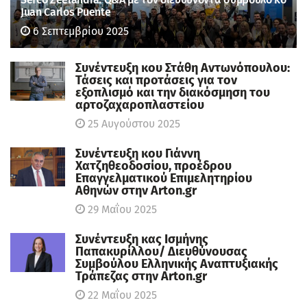
Juan Carlos Puente
6 Σεπτεμβρίου 2025
Συνέντευξη κου Στάθη Αντωνόπουλου:
Τάσεις και προτάσεις για τον
εξοπλισμό και την διακόσμηση του
αρτοζαχαροπλαστείου
25 Αυγούστου 2025
Συνέντευξη κου Γιάννη
Χατζηθεοδοσίου, πρoέδρου
Επαγγελματικού Επιμελητηρίου
Αθηνών στην Arton.gr
29 Μαΐου 2025
Συνέντευξη κας Ισμήνης
Παπακυρίλλου/ Διευθύνουσας
Συμβούλου Ελληνικής Αναπτυξιακής
Τράπεζας στην Arton.gr
22 Μαΐου 2025