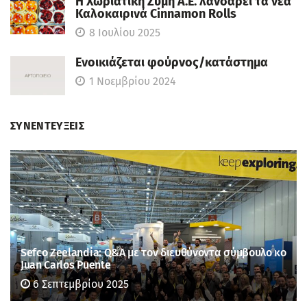
Η Χωριάτικη Ζυμη Α.Ε. λανσάρει τα νέα
Καλοκαιρινά Cinnamon Rolls
8 Ιουλίου 2025
Ενοικιάζεται φούρνος/κατάστημα
1 Νοεμβρίου 2024
ΣΥΝΕΝΤΕΥΞΕΙΣ
Sefco Zeelandia: Q&A με τον διευθύνοντα σύμβουλο κο
Juan Carlos Puente
6 Σεπτεμβρίου 2025