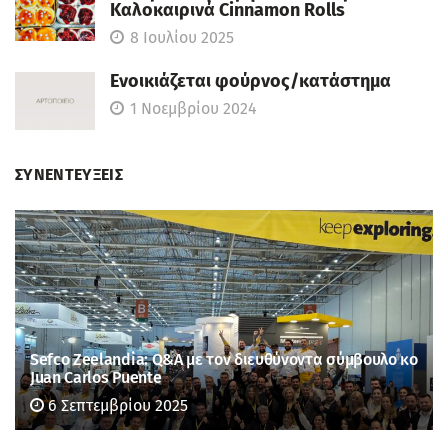
Καλοκαιρινά Cinnamon Rolls
8 Ιουλίου 2025
Ενοικιάζεται φούρνος/κατάστημα
1 Νοεμβρίου 2024
ΣΥΝΕΝΤΕΥΞΕΙΣ
Sefco Zeelandia: Q&A με τον διευθύνοντα σύμβουλο κο
Juan Carlos Puente
6 Σεπτεμβρίου 2025