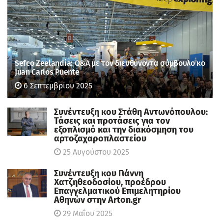
Sefco Zeelandia: Q&A με τον διευθύνοντα σύμβουλο κο
Juan Carlos Puente
6 Σεπτεμβρίου 2025
Συνέντευξη κου Στάθη Αντωνόπουλου:
Τάσεις και προτάσεις για τον
εξοπλισμό και την διακόσμηση του
αρτοζαχαροπλαστείου
25 Αυγούστου 2025
Συνέντευξη κου Γιάννη
Χατζηθεοδοσίου, πρoέδρου
Επαγγελματικού Επιμελητηρίου
Αθηνών στην Arton.gr
29 Μαΐου 2025