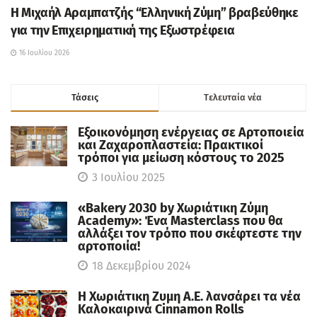
H Μιχαήλ Αραμπατζής “Ελληνική Ζύμη” βραβεύθηκε
για την Επιχειρηματική της Εξωστρέφεια
16 Ιουλίου 2026
Τάσεις
Tελευταία νέα
Εξοικονόμηση ενέργειας σε Αρτοποιεία
και Ζαχαροπλαστεία: Πρακτικοί
τρόποι για μείωση κόστους το 2025
3 Ιουλίου 2025
«Bakery 2030 by Χωριάτικη Ζύμη
Academy»: Ένα Masterclass που θα
αλλάξει τον τρόπο που σκέφτεστε την
αρτοποιία!
18 Δεκεμβρίου 2024
Η Χωριάτικη Ζυμη Α.Ε. λανσάρει τα νέα
Καλοκαιρινά Cinnamon Rolls