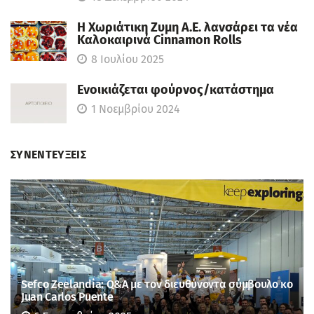
Η Χωριάτικη Ζυμη Α.Ε. λανσάρει τα νέα
Καλοκαιρινά Cinnamon Rolls
8 Ιουλίου 2025
Ενοικιάζεται φούρνος/κατάστημα
1 Νοεμβρίου 2024
ΣΥΝΕΝΤΕΥΞΕΙΣ
Sefco Zeelandia: Q&A με τον διευθύνοντα σύμβουλο κο
Juan Carlos Puente