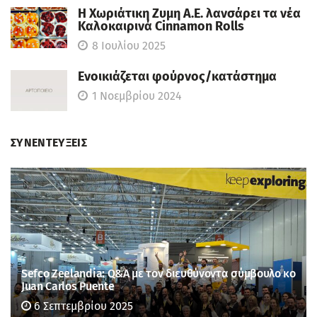
Η Χωριάτικη Ζυμη Α.Ε. λανσάρει τα νέα
Καλοκαιρινά Cinnamon Rolls
8 Ιουλίου 2025
Ενοικιάζεται φούρνος/κατάστημα
1 Νοεμβρίου 2024
ΣΥΝΕΝΤΕΥΞΕΙΣ
Sefco Zeelandia: Q&A με τον διευθύνοντα σύμβουλο κο
Juan Carlos Puente
6 Σεπτεμβρίου 2025