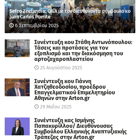
Sefco Zeelandia: Q&A με τον διευθύνοντα σύμβουλο κο
Juan Carlos Puente
6 Σεπτεμβρίου 2025
Συνέντευξη κου Στάθη Αντωνόπουλου:
Τάσεις και προτάσεις για τον
εξοπλισμό και την διακόσμηση του
αρτοζαχαροπλαστείου
25 Αυγούστου 2025
Συνέντευξη κου Γιάννη
Χατζηθεοδοσίου, πρoέδρου
Επαγγελματικού Επιμελητηρίου
Αθηνών στην Arton.gr
29 Μαΐου 2025
Συνέντευξη κας Ισμήνης
Παπακυρίλλου/ Διευθύνουσας
Συμβούλου Ελληνικής Αναπτυξιακής
Τράπεζας στην Arton.gr