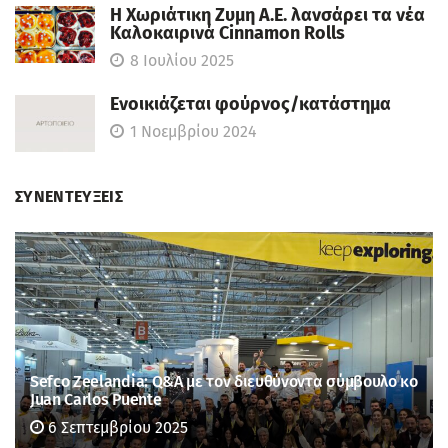
Η Χωριάτικη Ζυμη Α.Ε. λανσάρει τα νέα
Καλοκαιρινά Cinnamon Rolls
8 Ιουλίου 2025
Ενοικιάζεται φούρνος/κατάστημα
1 Νοεμβρίου 2024
ΣΥΝΕΝΤΕΥΞΕΙΣ
Sefco Zeelandia: Q&A με τον διευθύνοντα σύμβουλο κο
Juan Carlos Puente
6 Σεπτεμβρίου 2025